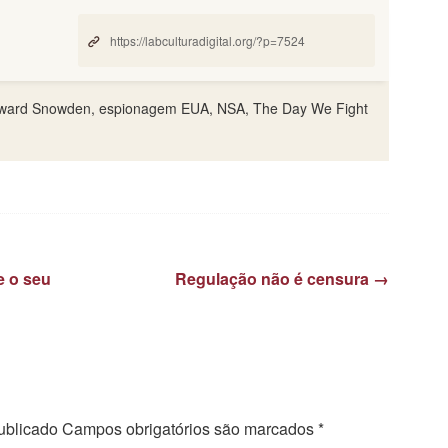
ward Snowden, espionagem EUA, NSA, The Day We Fight
e o seu
Regulação não é censura
→
osts
ublicado
Campos obrigatórios são marcados
*