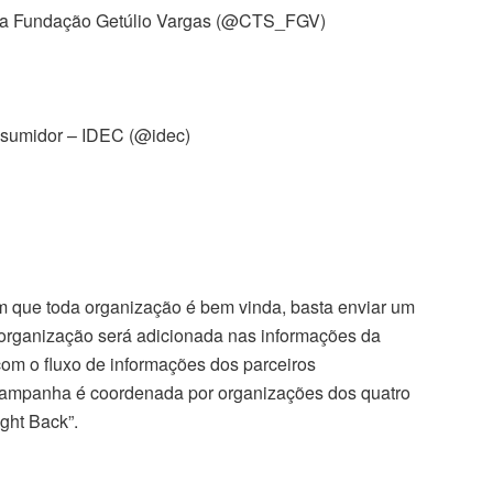
 da Fundação Getúlio Vargas (@CTS_FGV)
onsumidor – IDEC (@idec)
m que toda organização é bem vinda, basta enviar um
a organização será adicionada nas informações da
om o fluxo de informações dos parceiros
a campanha é coordenada por organizações dos quatro
ght Back”.