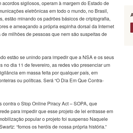
om acordos sigilosos, operam à margem do Estado de
omunicações eletrônicas em todo o mundo, no Brasil,
as, estão minando os padrões básicos de criptografia,
es e ameaçando a própria espinha dorsal da Internet
a de milhões de pessoas que nem são suspeitas de
do estão se unindo para impedir que a NSA e os seus
is no dia 11 de fevereiro, as redes vão presenciar um
vigilância em massa feita por qualquer país, em
onteiras ou políticas. Será “O Dia Em Que Contra-
s contra o Stop Online Piracy Act – SOPA, que
rede para impedir que esse projeto de lei entrasse em
 mobilização popular o projeto foi suspenso Naquele
wartz: “fomos os heróis de nossa própria história.”