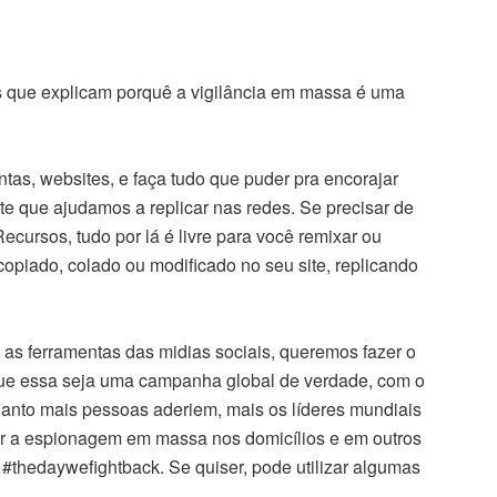
os que explicam porquê a vigilância em massa é uma
tas, websites, e faça tudo que puder pra encorajar
te que ajudamos a replicar nas redes. Se precisar de
Recursos, tudo por lá é livre para você remixar ou
copiado, colado ou modificado no seu site, replicando
s as ferramentas das midias sociais, queremos fazer o
que essa seja uma campanha global de verdade, com o
uanto mais pessoas aderiem, mais os líderes mundiais
er a espionagem em massa nos domicílios e em outros
 #thedaywefightback. Se quiser, pode utilizar algumas