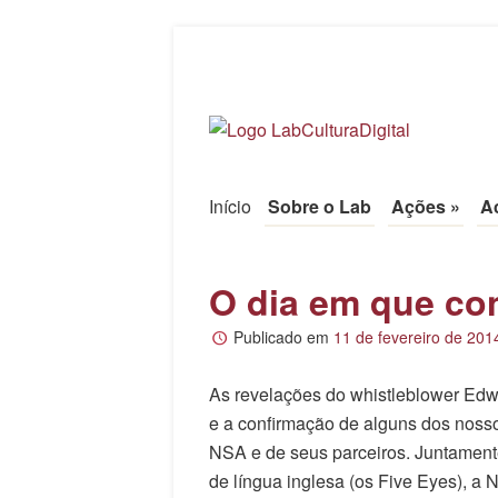
LabCulturaDigi
UFPR
Início
Pule para o conteúdo
Sobre o Lab
Ações
»
A
Menu
O dia em que co
Publicado em
11 de fevereiro de 201
As revelações do whistleblower Ed
e a confirmação de alguns dos noss
NSA e de seus parceiros. Juntament
de língua inglesa (os Five Eyes), a 