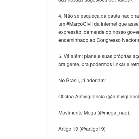
4. Não se esqueça da pauta naciona
um #MarcoCivil da Internet que asseg
expressão; demande do nosso govern
encaminhado ao Congresso Nacional
5. Vá além: planeje suas próprias a
pra gente, pra podermos linkar e retr
No Brasil, já aderiam:
Oficina Antivigilância (@antivigilanci
Movimento Mega (@mega_nao),
Artigo 19 (@artigo19)