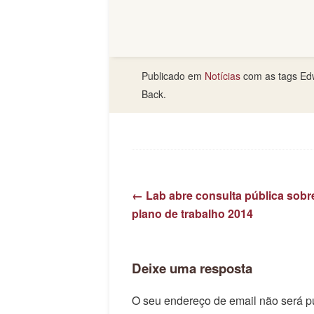
Compartilhe no Twitter
Compartilhe no Facebook
Compartilhe no Google+
Publicado em
Notícias
com as tags Ed
Back.
←
Lab abre consulta pública sobr
Navegação de p
plano de trabalho 2014
Deixe uma resposta
O seu endereço de email não será p