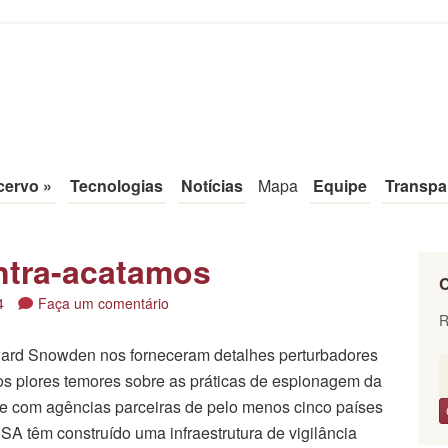
tal
cervo
»
Tecnologias
Notícias
Mapa
Equipe
Transpa
ntra-acatamos
C
4
Faça um comentário
R
ward Snowden nos forneceram detalhes perturbadores
os piores temores sobre as práticas de espionagem da
e com agências parceiras de pelo menos cinco países
NSA têm construído uma infraestrutura de vigilância