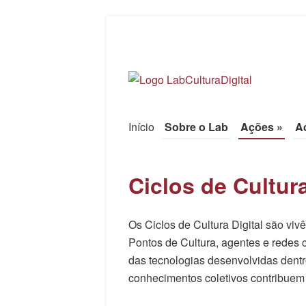
LabCulturaDigi
UFPR
Início
Pule para o conteúdo
Sobre o Lab
Ações
»
A
Menu
Ciclos de Cultura
Os Ciclos de Cultura Digital são viv
Pontos de Cultura, agentes e redes
das tecnologias desenvolvidas dent
conhecimentos coletivos contribuem 