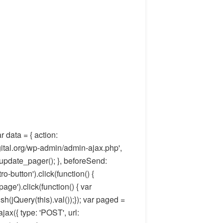
r data = { action:
adigital.org/wp-admin/admin-ajax.php',
_update_pager(); }, beforeSend:
ro-button').click(function() {
age').click(function() { var
sh(jQuery(this).val());}); var paged =
ajax({ type: 'POST', url: