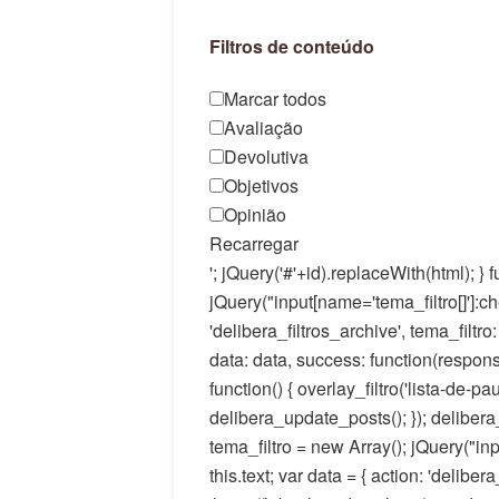
Filtros de conteúdo
Marcar todos
Avaliação
Devolutiva
Objetivos
Opinião
Recarregar
'; jQuery('#'+id).replaceWith(html); }
jQuery("input[name='tema_filtro[]']:che
'delibera_filtros_archive', tema_filtro
data: data, success: function(respon
function() { overlay_filtro('lista-de-pa
delibera_update_posts(); }); delibera_
tema_filtro = new Array(); jQuery("inp
this.text; var data = { action: 'deliber