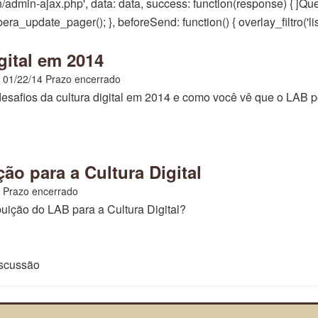
n/admin-ajax.php', data: data, success: function(response) { jQue
a_update_pager(); }, beforeSend: function() { overlay_filtro('lista-d
gital em 2014
 01/22/14
Prazo encerrado
desafios da cultura digital em 2014 e como você vê que o LAB p
ão para a Cultura Digital
Prazo encerrado
ibuição do LAB para a Cultura Digital?
scussão