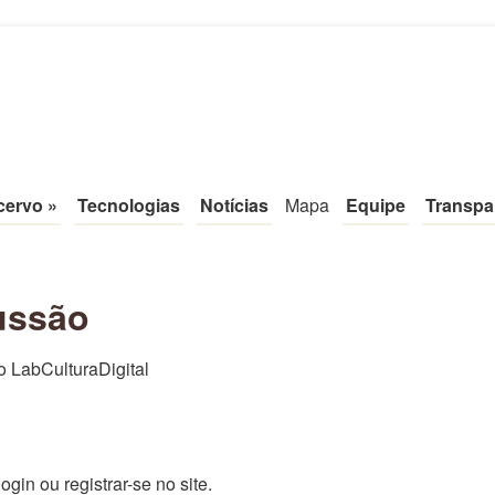
tal
cervo
»
Tecnologias
Notícias
Mapa
Equipe
Transpa
ussão
o LabCulturaDigital
ogin ou registrar-se no site.