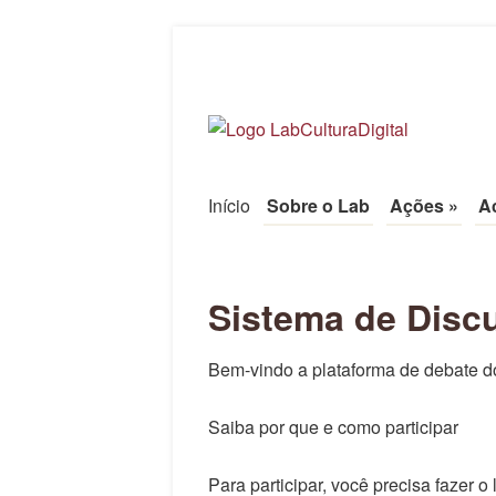
LabCulturaDigi
UFPR
Início
Pule para o conteúdo
Sobre o Lab
Ações
»
A
Menu
Sistema de Disc
Bem-vindo a plataforma de debate d
Saiba por que e como participar
Para participar, você precisa fazer o l