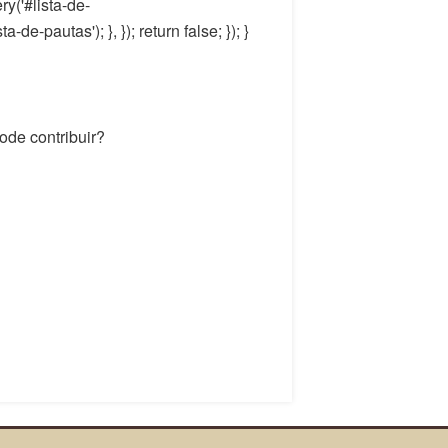
ry('#lista-de-
e-pautas'); }, }); return false; }); }
ode contribuir?