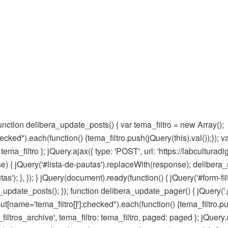
 function delibera_update_posts() { var tema_filtro = new Array();
cked").each(function() {tema_filtro.push(jQuery(this).val());}); va
: tema_filtro }; jQuery.ajax({ type: 'POST', url: 'https://labcultur
se) { jQuery('#lista-de-pautas').replaceWith(response); delibera
utas'); }, }); } jQuery(document).ready(function() { jQuery('#form-filt
update_posts(); }); function delibera_update_pager() { jQuery('.p
ut[name='tema_filtro[]']:checked").each(function() {tema_filtro.pu
a_filtros_archive', tema_filtro: tema_filtro, paged: paged }; jQuery.