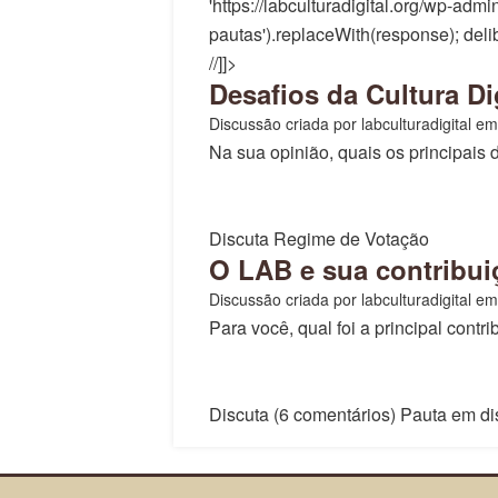
'https://labculturadigital.org/wp-admi
pautas').replaceWith(response); deliber
//]]>
Desafios da Cultura Di
Discussão criada por labculturadigital
em
Na sua opinião, quais os principais 
Discuta
Regime de Votação
O LAB e sua contribuiç
Discussão criada por labculturadigital
em
Para você, qual foi a principal contr
Discuta (6 comentários)
Pauta em di