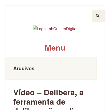
Pesquisar
LabCulturaDigital
UFPR
Menu
Pule para o conteúdo
Arquivos
Vídeo – Delibera, a
ferramenta de