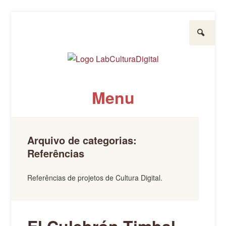
Pesquisar
LabCulturaDigital
UFPR
Menu
Pule para o conteúdo
Arquivo de categorias:
Referências
Referências de projetos de Cultura Digital.
El Culebrón Timbal